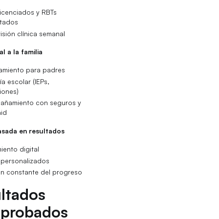
icenciados y RBTs
tados
isión clínica semanal
l a la familia
amiento para padres
a escolar (IEPs,
iones)
añamiento con seguros y
id
asada en resultados
iento digital
 personalizados
ón constante del progreso
ltados
probados