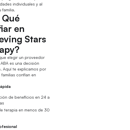
dades individuales y al
 familia.
 Qué
iar en
eving Stars
apy?
ue elegir un proveedor
 ABA es una decisión
. Aquí te explicamos por
 familias confían en
rápida
ción de beneficios en 24 a
as
 de terapia en menos de 30
ofesional