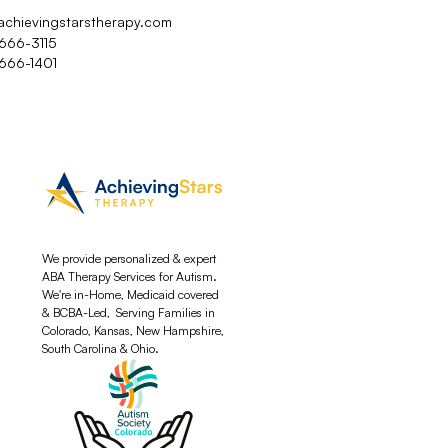
achievingstarstherapy.com
 666-3115
 666-1401
We provide personalized & expert
ABA Therapy Services for Autism.
We're in-Home, Medicaid covered
& BCBA-Led, Serving Families in
Colorado, Kansas, New Hampshire,
South Carolina & Ohio.