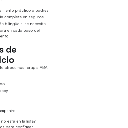
amiento práctico a padres
ía completa en seguros
n bilingüe si se necesita
lara en cada paso del
iento
s de
icio
te ofrecemos terapia ABA
ado
rsey
s
ampshire
no está en la lista?
os para confirmar