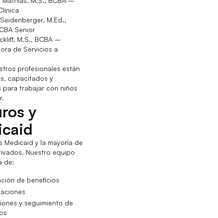
 Mathias, M.S., BCBA –
Clínica
Seidenberger, M.Ed.,
CBA Senior
ckliff, M.S., BCBA –
ora de Servicios a
tros profesionales están
os, capacitados y
s para trabajar con niños
r.
ros y
caid
 Medicaid y la mayoría de
rivados. Nuestro equipo
a de:
cación de beneficios
zaciones
iones y seguimiento de
os