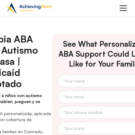
pia ABA
See What Personali
 Autismo
ABA Support Could 
asa |
Like for Your Fami
caid
ptado
a niños con autismo
hablen, jueguen y se
A personalizada, aplicada
con cobertura de
a familias en Colorado,