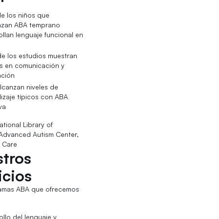
e los niños que
nzan ABA temprano
ollan lenguaje funcional en
s
e los estudios muestran
s en comunicación y
ación
lcanzan niveles de
izaje típicos con ABA
va
ational Library of
 Advanced Autism Center,
 Care
tros
icios
amas ABA que ofrecemos
ollo del lenguaje y