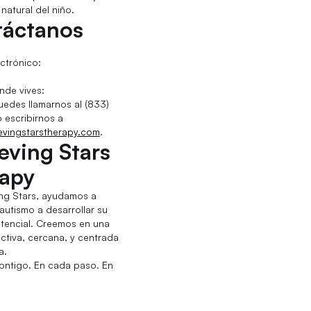
natural del niño.
áctanos
ctrónico:
nde vives:
edes llamarnos al (833)
 escribirnos a
evingstarstherapy.com
.
eving Stars
apy
ing Stars, ayudamos a
autismo a desarrollar su
tencial. Creemos en una
ectiva, cercana, y centrada
a.
ontigo. En cada paso. En