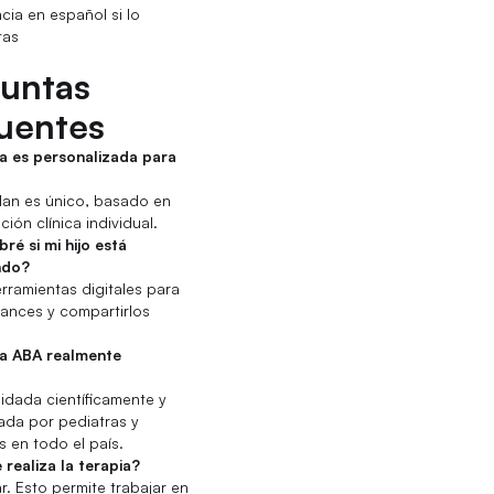
cia en español si lo
tas
untas
uentes
ia es personalizada para
lan es único, basado en
ión clínica individual.
é si mi hijo está
ndo?
ramientas digitales para
ances y compartirlos
ia ABA realmente
lidada científicamente y
da por pediatras y
 en todo el país.
realiza la terapia?
r. Esto permite trabajar en