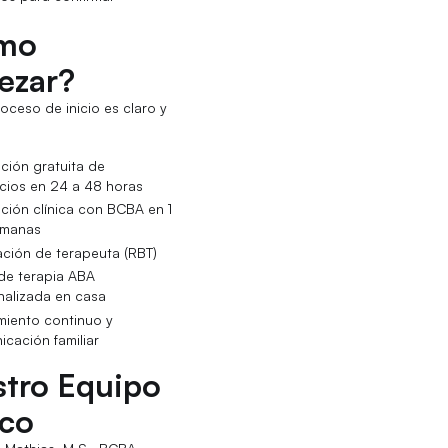
mo
ezar?
oceso de inicio es claro y
ción gratuita de
cios en 24 a 48 horas
ción clínica con BCBA en 1
emanas
ción de terapeuta (RBT)
 de terapia ABA
nalizada en casa
miento continuo y
cación familiar
tro Equipo
ico