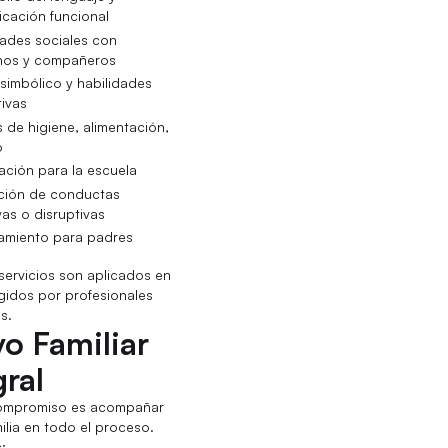
cación funcional
dades sociales con
nos y compañeros
simbólico y habilidades
tivas
s de higiene, alimentación,
o
ación para la escuela
ción de conductas
vas o disruptivas
amiento para padres
servicios son aplicados en
igidos por profesionales
s.
o Familiar
gral
ompromiso es acompañar
ilia en todo el proceso.
: