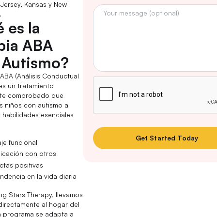
Jersey, Kansas y New
.
 es la
pia ABA
 Autismo?
 ABA (Análisis Conductual
es un tratamiento
nte comprobado que
s niños con autismo a
r habilidades esenciales
je funcional
cación con otros
tas positivas
ndencia en la vida diaria
ng Stars Therapy, llevamos
 directamente al hogar del
a programa se adapta a